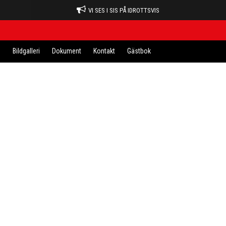
VI SES I SIS PÅ IDROTTSVIS
n
Bildgalleri
Dokument
Kontakt
Gästbok