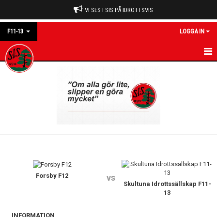
VI SES I SIS PÅ IDROTTSVIS
F11-13
LOGGA IN
F11-13
NYHETER
KALENDER
MATCHER
TRUPPEN
BILDGALLERI
Forsby F12
vs
Skultuna Idrottssällskap F11-
13
DOKUMENT
INFORMATION
KONTAKT