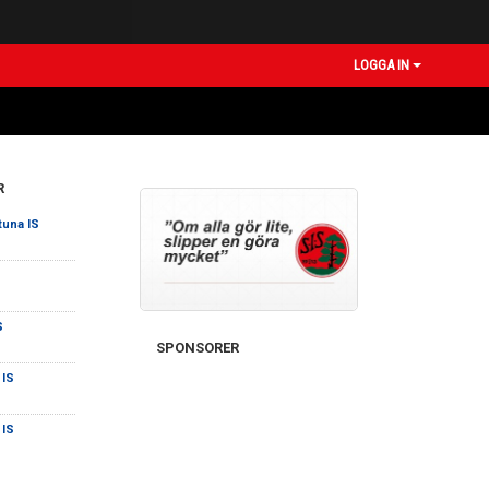
LOGGA IN
R
tuna IS
S
SPONSORER
 IS
 IS