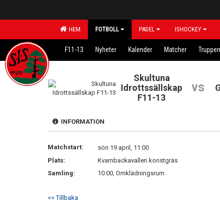
HEM
FOTBOLL
PADEL
ISHOCKEY
F11-13
Nyheter
Kalender
Matcher
Truppe
Skultuna
vs
Idrottssällskap
G
F11-13
INFORMATION
Matchstart:
sön 19 april, 11:00
Plats:
Kvarnbackavallen konstgräs
Samling:
10:00, Omklädningsrum
<< Tillbaka