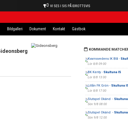
VI SES I SIS PÅ IDROTTSVIS
n
Bildgalleri
Dokument
Kontakt
Gästbok
KOMMANDE MATCHE
ideonsberg
Kvarnsvedens IK Blå -
Skul
Lör 8/8 09:00
BK Kenty -
Skultuna IS
Lör 8/8 13:00
Lillån FK Grön -
Skultuna I
Lör 8/8 17:00
Slutspel Okänd -
Skultuna
Sön 9/8 08:00
Slutspel Okänd -
Skultuna
Sön 9/8 12:00