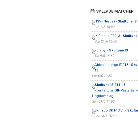
SPELADE MATCHER
HSV (Norge) -
Skultuna IS
Fre 7/8 15:00
IK Franke F2013 -
Skultuna 
Sön 21/6 16:00
Forsby -
Skultuna IS
Tis 9/6 18:30
Gideonsbergs IF F13 -
Skul
13
Lör 6/6 10:30
Skultuna IS F11-13
-
Romfartuna GIF Västerås F
Ungdomslag
Sön 31/5 11:00
Skiljebo SK F13 Vit -
Skultu
Lör 23/5 16:30