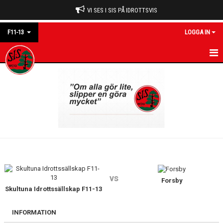
VI SES I SIS PÅ IDROTTSVIS
F11-13
LOGGA IN
F11-13
NYHETER
KALENDER
MATCHER
TRUPPEN
vs
BILDGALLERI
Forsby
Skultuna Idrottssällskap F11-13
DOKUMENT
INFORMATION
KONTAKT