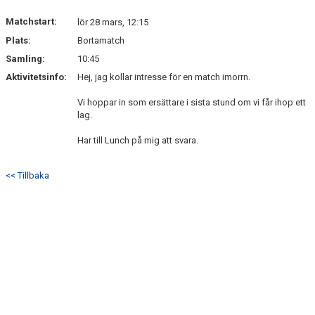
Matchstart:
lör 28 mars, 12:15
GÄSTBOK
Plats:
Bortamatch
Samling:
10:45
Aktivitetsinfo:
Hej, jag kollar intresse för en match imorrn.
Vi hoppar in som ersättare i sista stund om vi får ihop ett
lag.
Har till Lunch på mig att svara.
<< Tillbaka