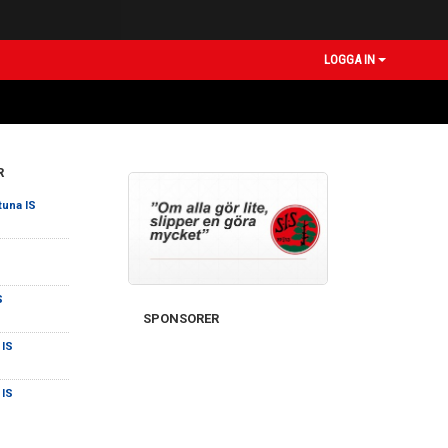
LOGGA IN
R
tuna IS
S
SPONSORER
 IS
 IS