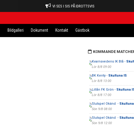
VI SES I SIS PÅ IDROTTSVIS
n
Bildgalleri
Dokument
Kontakt
Gästbok
KOMMANDE MATCHE
Kvarnsvedens IK Blå -
Skul
Lör 8/8 09:00
BK Kenty -
Skultuna IS
Lör 8/8 13:00
Lillån FK Grön -
Skultuna I
Lör 8/8 17:00
Slutspel Okänd -
Skultuna
Sön 9/8 08:00
Slutspel Okänd -
Skultuna
Sön 9/8 12:00