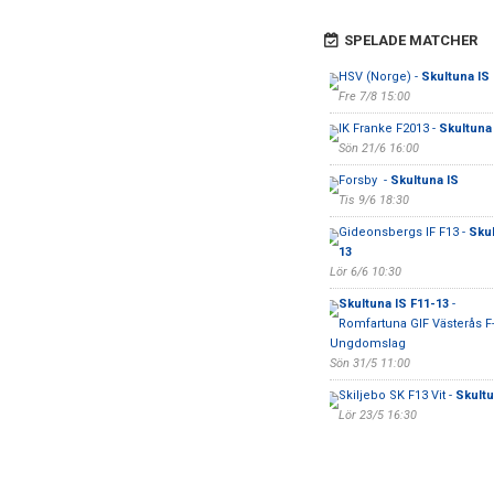
SPELADE MATCHER
HSV (Norge) -
Skultuna IS
Fre 7/8 15:00
IK Franke F2013 -
Skultuna 
Sön 21/6 16:00
Forsby -
Skultuna IS
Tis 9/6 18:30
Gideonsbergs IF F13 -
Skul
13
Lör 6/6 10:30
Skultuna IS F11-13
-
Romfartuna GIF Västerås F
Ungdomslag
Sön 31/5 11:00
Skiljebo SK F13 Vit -
Skultu
Lör 23/5 16:30