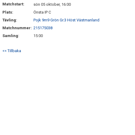
Matchstart:
sön 05 oktober, 16:00
Plats:
Önsta IP C
BILDGALLERI
Tävling:
Pojk 9m9 Grön Gr.3 Höst Västmanland
Matchnummer:
215175038
Samling:
15:00
<< Tillbaka