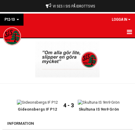
VI SES I SIS PÅ IDROTTSVIS
P12-13
LOGGA IN
P12-13
NYHETER
KALENDER
MATCHER
TRUPPEN
4 - 3
KONTAKT
Gideonsbergs IF P12
Skultuna IS 9m9 Grön
GÄSTBOK
INFORMATION
DOKUMENT