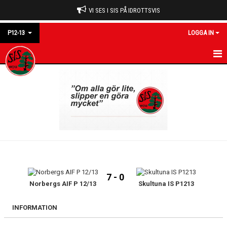
VI SES I SIS PÅ IDROTTSVIS
P12-13
LOGGA IN
P12-13
NYHETER
KALENDER
MATCHER
TRUPPEN
7 - 0
KONTAKT
Norbergs AIF P 12/13
Skultuna IS P1213
GÄSTBOK
INFORMATION
DOKUMENT