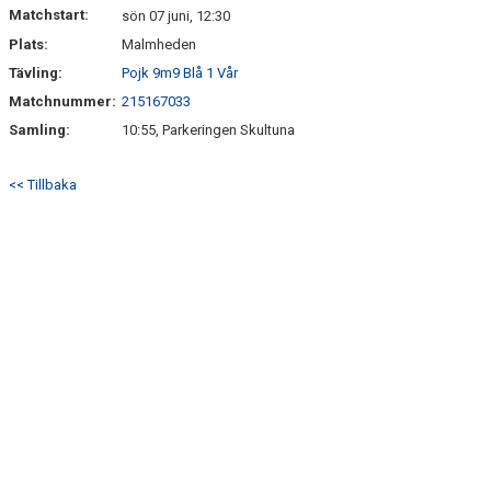
Matchstart:
sön 07 juni, 12:30
Plats:
Malmheden
BILDGALLERI
Tävling:
Pojk 9m9 Blå 1 Vår
Matchnummer:
215167033
Samling:
10:55, Parkeringen Skultuna
<< Tillbaka