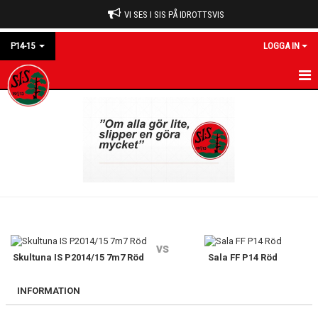
VI SES I SIS PÅ IDROTTSVIS
P14-15
LOGGA IN
P14-15
NYHETER
KALENDER
MATCHER
TRUPPEN
vs
GÄSTBOK
Skultuna IS P2014/15 7m7 Röd
Sala FF P14 Röd
KONTAKT
INFORMATION
BILDGALLERI