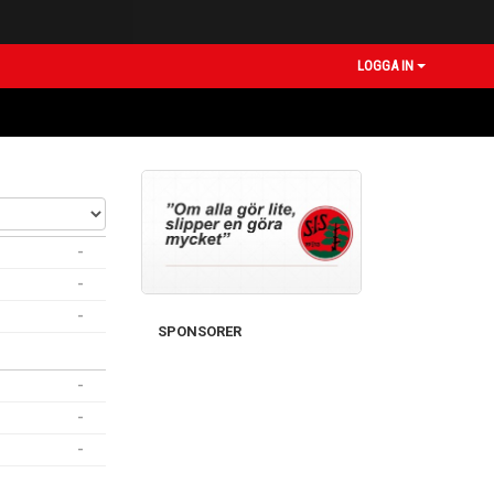
LOGGA IN
-
-
-
SPONSORER
-
-
-