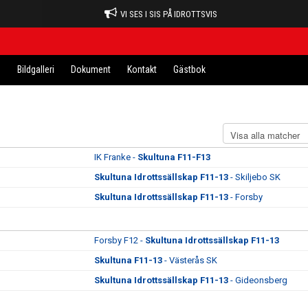
VI SES I SIS PÅ IDROTTSVIS
n
Bildgalleri
Dokument
Kontakt
Gästbok
IK Franke -
Skultuna F11-F13
Skultuna Idrottssällskap F11-13
- Skiljebo SK
Skultuna Idrottssällskap F11-13
- Forsby
Forsby F12 -
Skultuna Idrottssällskap F11-13
Skultuna F11-13
- Västerås SK
Skultuna Idrottssällskap F11-13
- Gideonsberg