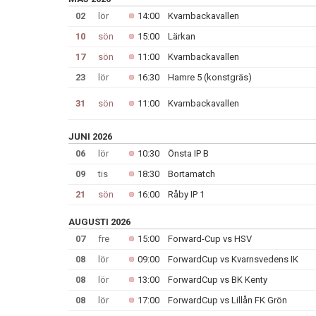
02
lör
14:00
Kvarnbackavallen
10
sön
15:00
Lärkan
17
sön
11:00
Kvarnbackavallen
23
lör
16:30
Hamre 5 (konstgräs)
31
sön
11:00
Kvarnbackavallen
JUNI 2026
06
lör
10:30
Önsta IP B
09
tis
18:30
Bortamatch
21
sön
16:00
Råby IP 1
AUGUSTI 2026
07
fre
15:00
Forward-Cup vs HSV
08
lör
09:00
ForwardCup vs Kvarnsvedens IK
08
lör
13:00
ForwardCup vs BK Kenty
08
lör
17:00
ForwardCup vs Lillån FK Grön