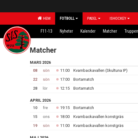
HEM
FOTBOLL
PADEL
ISHOCKEY
F11-13
Nyheter
Kalender
Matcher
Truppe
Matcher
MARS 2026
08
sön
11:00
Kvarnbackavallen (Skultuna IP)
22
sön
17:00
Bortamatch
28
lör
12:15
Bortamatch
APRIL 2026
10
fre
19:15
Bortamatch
15
ons
18:00
Kvarnbackavallen konstgräs
19
sön
11:00
Kvarnbackavallen konstgräs
MAJ 2026