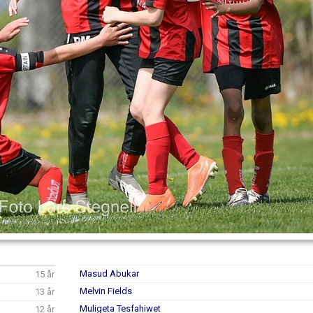
Masud Abukar
15 år
Melvin Fields
13 år
Muligeta Tesfahiwet
12 år